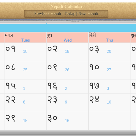
Nepali Calendar
Previous month
|
Today
|
Next month
मंगल
बुध
बिही
शु
Tues
Wed
Thu
०१
०२
०३
18
19
20
०८
०९
१०
25
26
27
१५
१६
१७
1
2
3
२२
२३
२४
8
9
10
२९
३०
15
16