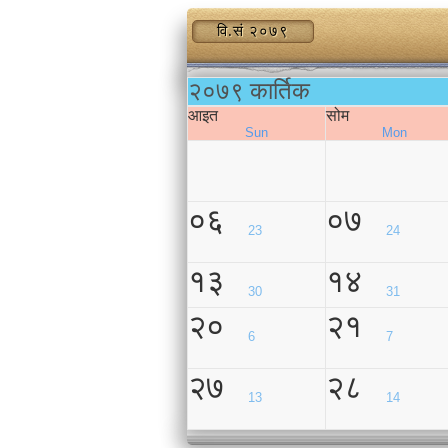
वि.सं २०७९
२०७९ कार्तिक
आइत
सोम
Sun
Mon
०६
०७
23
24
१३
१४
30
31
२०
२१
6
7
२७
२८
13
14