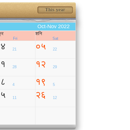
This year
Oct-Nov 2022
क्र
शनि
Fri
Sat
०४
०५
21
22
११
१२
28
29
१८
१९
4
5
२५
२६
11
12